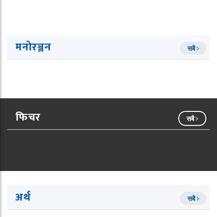
मनोरञ्जन
सबै
फिचर
सबै
अर्थ
सबै